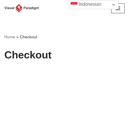
Indonesian
Lompat
ke
konten
Home
»
Checkout
Checkout