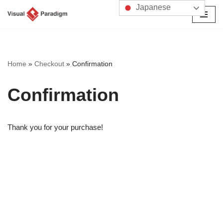
Japanese
コ
ン
テ
ン
Home
»
Checkout
»
Confirmation
ツ
へ
Confirmation
ス
キ
ッ
Thank you for your purchase!
プ