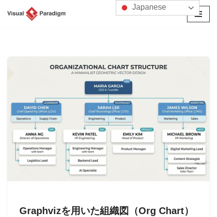
Japanese
コ
ン
テ
ン
ツ
へ
ス
キ
ッ
プ
Graphvizを用いた組織図（Org Chart）