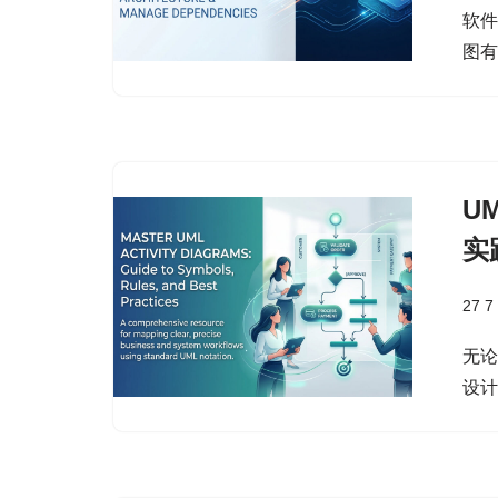
软件
图
U
实
27 7
无
设