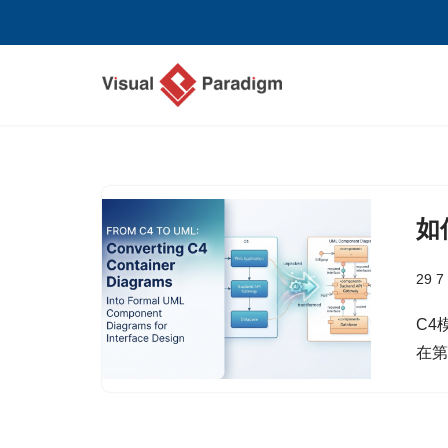
跳
至
正
文
如
29 7
C4
在