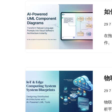
如
29 7
在
作
物
29 7
物联
析