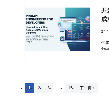
开
成
27 7
生成
秒
1
2
3
…
15
下一页 »