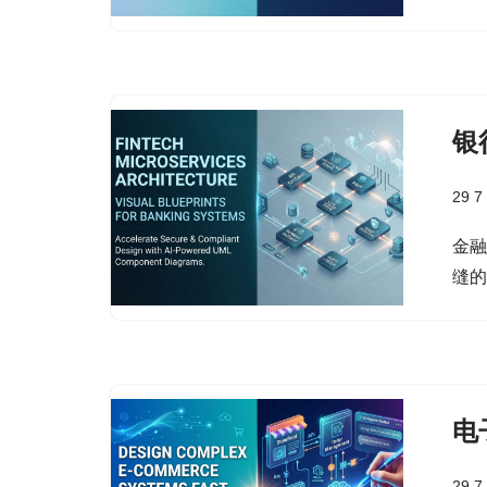
银
29 7
金
缝
电
29 7