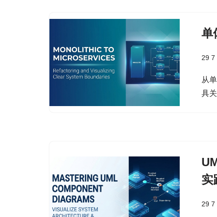
单
29 7
从
具
U
实
29 7