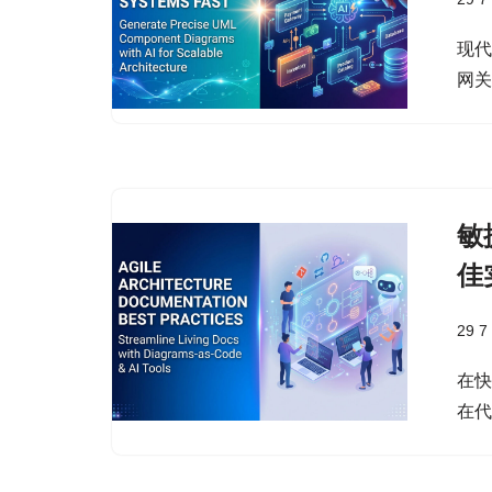
现
网
敏
佳
29 7
在快
在