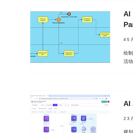
A
P
4 5 
绘
活
A
2 3 
规