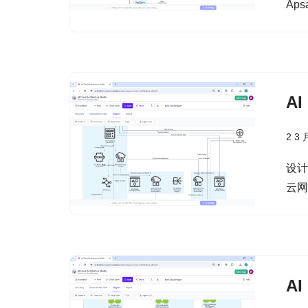
Aps
A
2 3 
设计
云
A