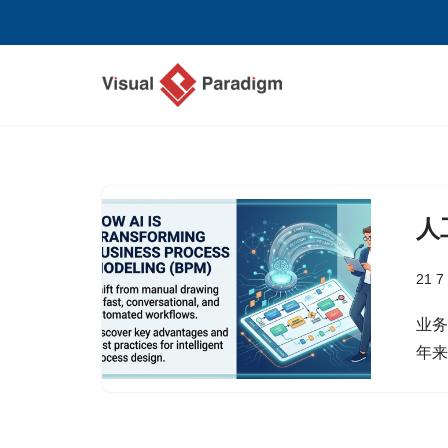
跳
至
正
文
人
21 7
业
年