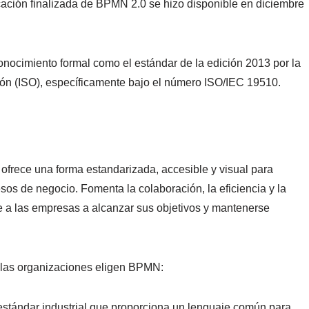
icación finalizada de BPMN 2.0 se hizo disponible en diciembre
onocimiento formal como el estándar de la edición 2013 por la
ión (ISO), específicamente bajo el número ISO/IEC 19510.
frece una forma estandarizada, accesible y visual para
sos de negocio. Fomenta la colaboración, la eficiencia y la
e a las empresas a alcanzar sus objetivos y mantenerse
e las organizaciones eligen BPMN:
stándar industrial que proporciona un lenguaje común para