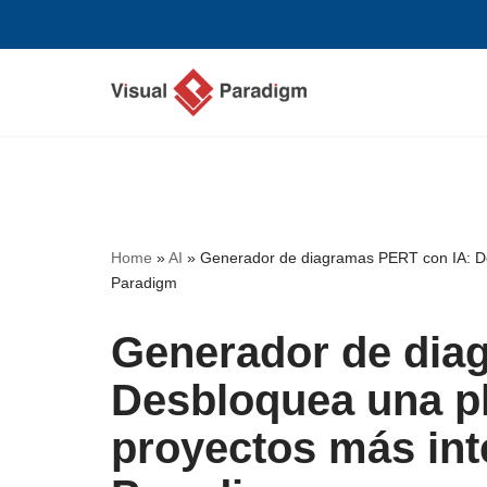
Saltar
al
contenido
Home
»
AI
»
Generador de diagramas PERT con IA: Des
Paradigm
Generador de dia
Desbloquea una pl
proyectos más int