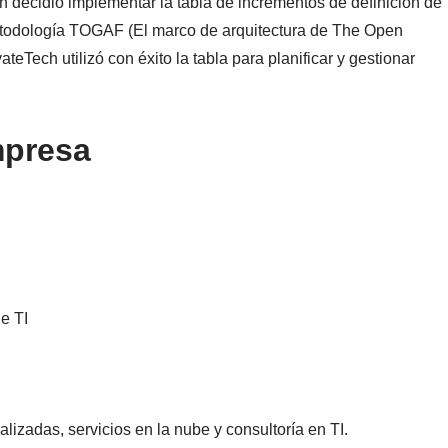
n decidió implementar la tabla de incrementos de definición de
etodología TOGAF (El marco de arquitectura de The Open
eTech utilizó con éxito la tabla para planificar y gestionar
mpresa
de TI
lizadas, servicios en la nube y consultoría en TI.