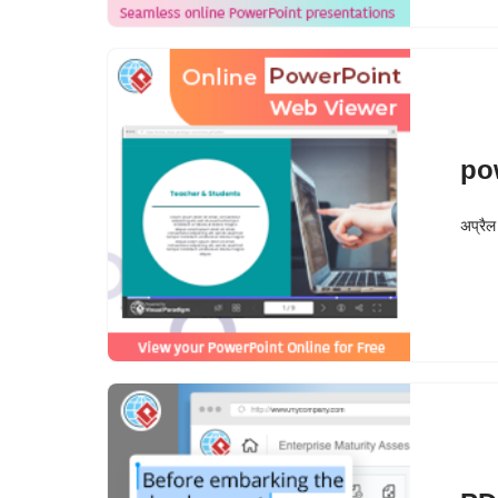
po
अप्रै