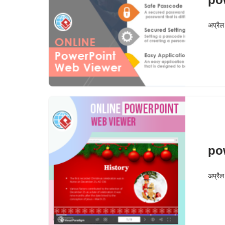
अप्रै
po
अप्रै