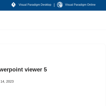
|
Visual Paradigm Desktop
Visual Paradigm Online
werpoint viewer 5
ल 14, 2023