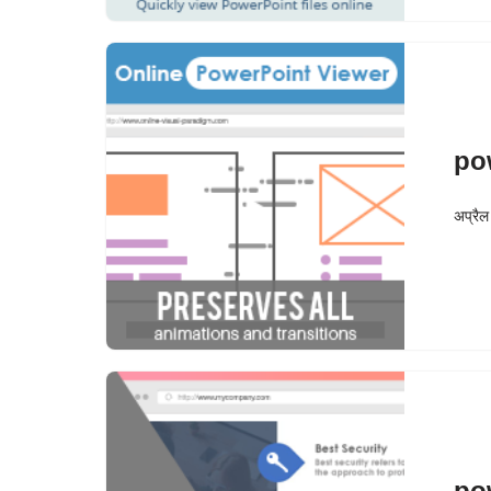
po
अप्रै
po