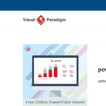
छोड़कर
सामग्री
पर
जाएँ
po
अप्रै