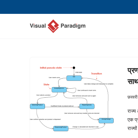
छोड़कर
सामग्री
पर
जाएँ
प्रण
साथ 
फ़रवरी
राज्य 
एक प्
राज्यो