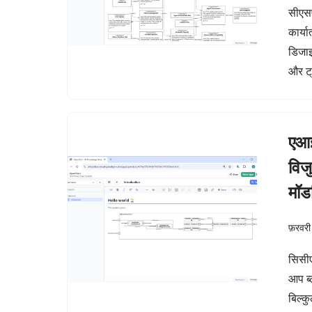
सीएस
कार्य
डिजाइ
और ट्
एआई
विज
मॉड
फ़रवरी
सिसीए
आप ब्
बिल्क