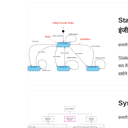
Sta
इंज
फ़रवरी
State
रूप मे
दर्शा
Sys
फ़रवरी