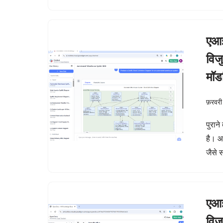
एआई
विज
मॉड
फ़रवरी
पुरान
है। आ
जैसे 
एआई
विज