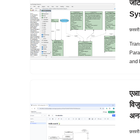
जटि
Sy
फ़रवरी
Tran
Para
and 
एआई
विज
अनल
फ़रवरी