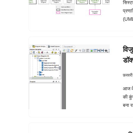
सिस्ट
प्रणा
(UML)
विज
डॉक
फ़रवरी
आज के 
की कु
बना रह