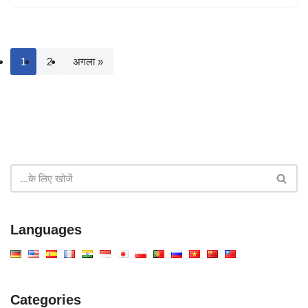
1
2
अगला »
Languages
Categories