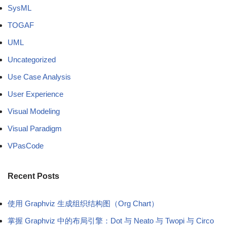
SysML
TOGAF
UML
Uncategorized
Use Case Analysis
User Experience
Visual Modeling
Visual Paradigm
VPasCode
Recent Posts
使用 Graphviz 生成组织结构图（Org Chart）
掌握 Graphviz 中的布局引擎：Dot 与 Neato 与 Twopi 与 Circo