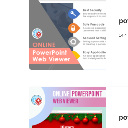
po
14 4
po