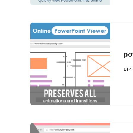
po
14 4