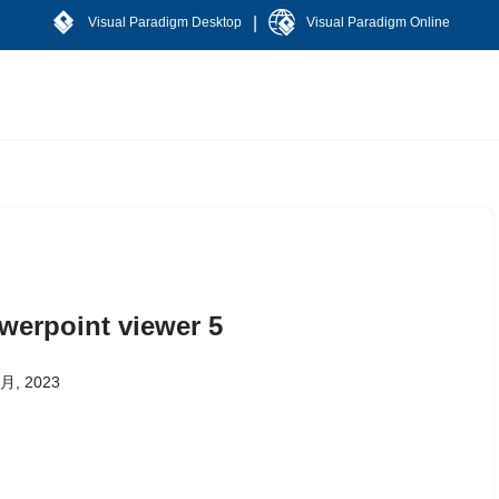
|
Visual Paradigm Desktop
Visual Paradigm Online
werpoint viewer 5
 月, 2023