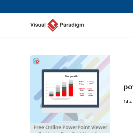
跳
至
正
文
po
14 4