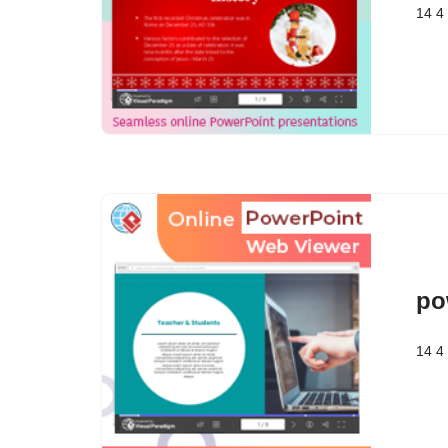
14 4
po
14 4