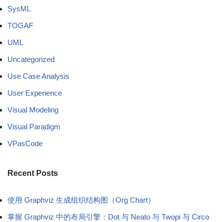
SysML
TOGAF
UML
Uncategorized
Use Case Analysis
User Experience
Visual Modeling
Visual Paradigm
VPasCode
Recent Posts
使用 Graphviz 生成组织结构图（Org Chart）
掌握 Graphviz 中的布局引擎：Dot 与 Neato 与 Twopi 与 Circo