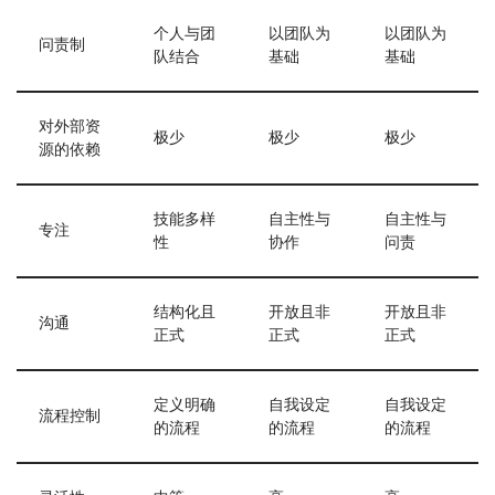
个人与团
以团队为
以团队为
问责制
队结合
基础
基础
对外部资
极少
极少
极少
源的依赖
技能多样
自主性与
自主性与
专注
性
协作
问责
结构化且
开放且非
开放且非
沟通
正式
正式
正式
定义明确
自我设定
自我设定
流程控制
的流程
的流程
的流程