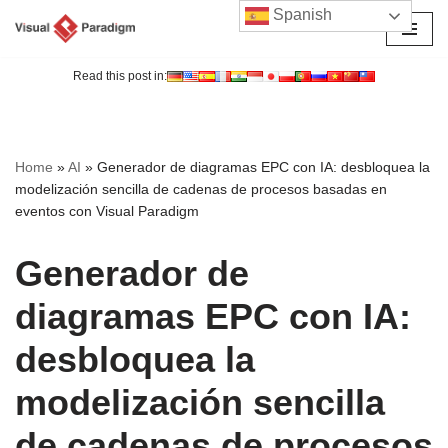
Spanish
Saltar
al
Read this post in:
contenido
Home
»
AI
»
Generador de diagramas EPC con IA: desbloquea la
modelización sencilla de cadenas de procesos basadas en
eventos con Visual Paradigm
Generador de
diagramas EPC con IA:
desbloquea la
modelización sencilla
de cadenas de procesos