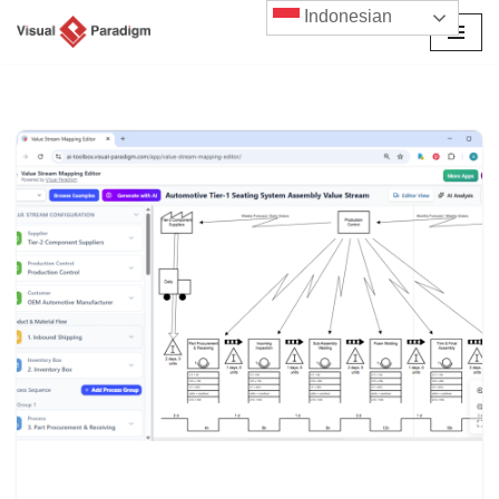
Indonesian
Lompat
ke
konten