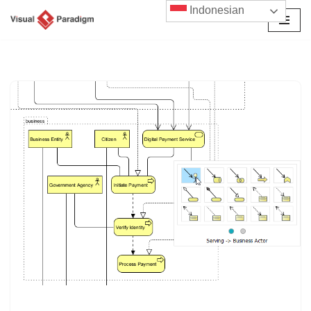
Indonesian
Lompat
ke
konten