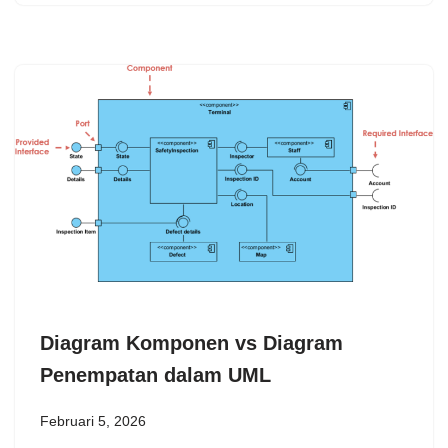
Diagram Komponen vs Diagram
Penempatan dalam UML
Februari 5, 2026