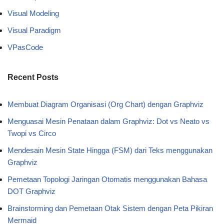
Visual Modeling
Visual Paradigm
VPasCode
Recent Posts
Membuat Diagram Organisasi (Org Chart) dengan Graphviz
Menguasai Mesin Penataan dalam Graphviz: Dot vs Neato vs
Twopi vs Circo
Mendesain Mesin State Hingga (FSM) dari Teks menggunakan
Graphviz
Pemetaan Topologi Jaringan Otomatis menggunakan Bahasa
DOT Graphviz
Brainstorming dan Pemetaan Otak Sistem dengan Peta Pikiran
Mermaid