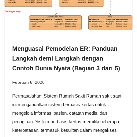
Menguasai Pemodelan ER: Panduan
Langkah demi Langkah dengan
Contoh Dunia Nyata (Bagian 3 dari 5)
Februari 6, 2026
Permasalahan: Sistem Rumah Sakit Rumah sakit saat
ini mengandalkan sistem berbasis kertas untuk
mengelola informasi pasien, catatan medis, dan
penagihan. Sistem berbasis kertas memiliki beberapa
keterbatasan, termasuk kesulitan dalam mengakses