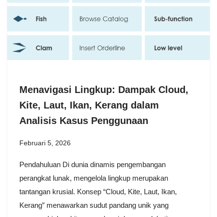
Menavigasi Lingkup: Dampak Cloud,
Kite, Laut, Ikan, Kerang dalam
Analisis Kasus Penggunaan
Februari 5, 2026
Pendahuluan Di dunia dinamis pengembangan
perangkat lunak, mengelola lingkup merupakan
tantangan krusial. Konsep “Cloud, Kite, Laut, Ikan,
Kerang” menawarkan sudut pandang unik yang