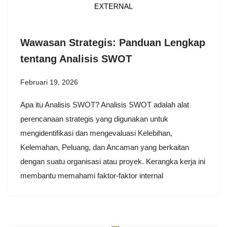
Wawasan Strategis: Panduan Lengkap
tentang Analisis SWOT
Februari 19, 2026
Apa itu Analisis SWOT? Analisis SWOT adalah alat
perencanaan strategis yang digunakan untuk
mengidentifikasi dan mengevaluasi Kelebihan,
Kelemahan, Peluang, dan Ancaman yang berkaitan
dengan suatu organisasi atau proyek. Kerangka kerja ini
membantu memahami faktor-faktor internal