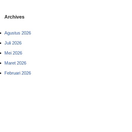
Archives
Agustus 2026
Juli 2026
Mei 2026
Maret 2026
Februari 2026