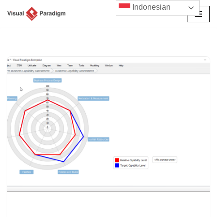
Indonesian
Lompat
ke
konten