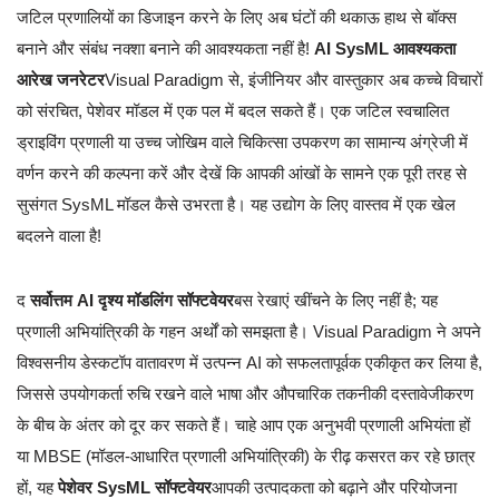
जटिल प्रणालियों का डिजाइन करने के लिए अब घंटों की थकाऊ हाथ से बॉक्स
बनाने और संबंध नक्शा बनाने की आवश्यकता नहीं है!
AI SysML आवश्यकता
आरेख जनरेटर
Visual Paradigm से, इंजीनियर और वास्तुकार अब कच्चे विचारों
को संरचित, पेशेवर मॉडल में एक पल में बदल सकते हैं। एक जटिल स्वचालित
ड्राइविंग प्रणाली या उच्च जोखिम वाले चिकित्सा उपकरण का सामान्य अंग्रेजी में
वर्णन करने की कल्पना करें और देखें कि आपकी आंखों के सामने एक पूरी तरह से
सुसंगत SysML मॉडल कैसे उभरता है। यह उद्योग के लिए वास्तव में एक खेल
बदलने वाला है!
द
सर्वोत्तम AI दृश्य मॉडलिंग सॉफ्टवेयर
बस रेखाएं खींचने के लिए नहीं है; यह
प्रणाली अभियांत्रिकी के गहन अर्थों को समझता है। Visual Paradigm ने अपने
विश्वसनीय डेस्कटॉप वातावरण में उत्पन्न AI को सफलतापूर्वक एकीकृत कर लिया है,
जिससे उपयोगकर्ता रुचि रखने वाले भाषा और औपचारिक तकनीकी दस्तावेजीकरण
के बीच के अंतर को दूर कर सकते हैं। चाहे आप एक अनुभवी प्रणाली अभियंता हों
या MBSE (मॉडल-आधारित प्रणाली अभियांत्रिकी) के रीढ़ कसरत कर रहे छात्र
हों, यह
पेशेवर SysML सॉफ्टवेयर
आपकी उत्पादकता को बढ़ाने और परियोजना