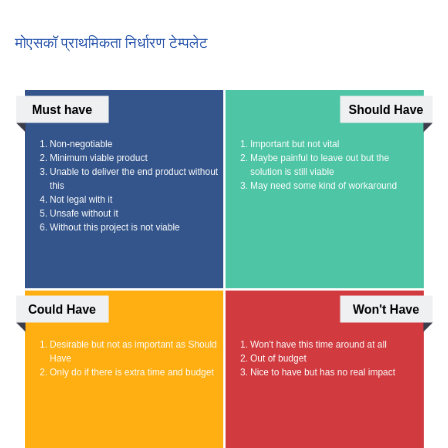
मोएसकॉ प्राथमिकता निर्धारण टेम्पलेट