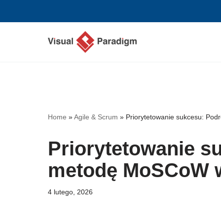
Przejdź
do
treści
Home
»
Agile & Scrum
»
Priorytetowanie sukcesu: Po
Priorytetowanie s
metodę MoSCoW w
4 lutego, 2026