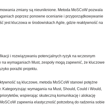
ramowania zmiany są nieuniknione. Metoda MoSCoW pozwala
ganiach poprzez ponowne ocenianie i przyporządkowywanie
ność jest kluczowa w środowiskach Agile, gdzie reaktywność na
kacji i rozwiązywaniu potencjalnych ryzyk na wczesnym
ierw na wymaganiach Must, zespoły mogą zapewnić, że kluczowe
zyko porażki projektu.
reaktywność są kluczowe, metoda MoSCoW stanowi potężne
w. Kategoryzując wymagania na Must, Should, Could i Would,
riorytetów, wspierając skuteczną komunikację i alokację
a MoSCoW zapewnia elastyczność potrzebną do radzenia sobie