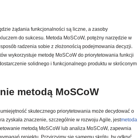
zie żądania funkcjonalności są liczne, a zasoby
ię kluczem do sukcesu. Metoda MoSCoW, potężny narzędzie w
ny sposób radzenia sobie z złożonością podejmowania decyzji.
tów wykorzystuje metodę MoSCoW do priorytetowania funkcji
ostarczenie solidnego i funkcjonalnego produktu w skróconym
owanie metodą MoSCoW
 umiejętność skutecznego priorytetowania może decydować o
ra zyskała znaczenie, szczególnie w rozwoju Agile, jest
metoda
iorytetowanie metodą MoSCoW lub analiza MoSCoW, zapewnia
 wymagań projektu. Przyjrzyjmy się samemu skrótu, by odkryć