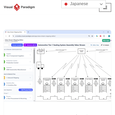
Japanese
コ
ン
テ
ン
ツ
へ
ス
キ
ッ
プ