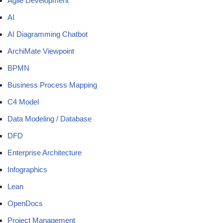
Agile Development
AI
AI Diagramming Chatbot
ArchiMate Viewpoint
BPMN
Business Process Mapping
C4 Model
Data Modeling / Database
DFD
Enterprise Architecture
Infographics
Lean
OpenDocs
Project Management