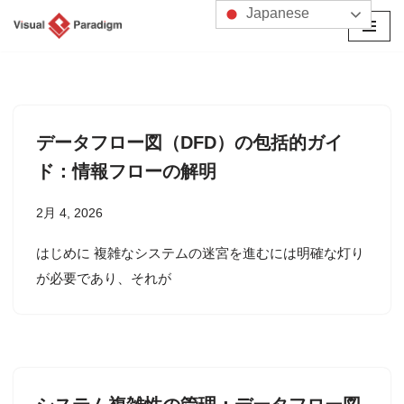
Japanese
コ
ン
テ
ン
ツ
データフロー図（DFD）の包括的ガイ
へ
ド：情報フローの解明
ス
キ
2月 4, 2026
ッ
プ
はじめに 複雑なシステムの迷宮を進むには明確な灯り
が必要であり、それが