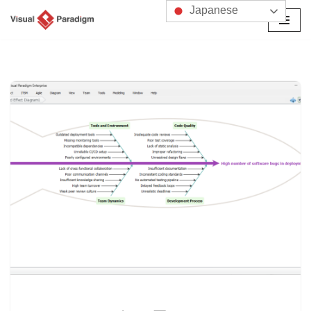
Japanese
コ
ン
テ
ン
ツ
へ
ス
キ
ッ
プ