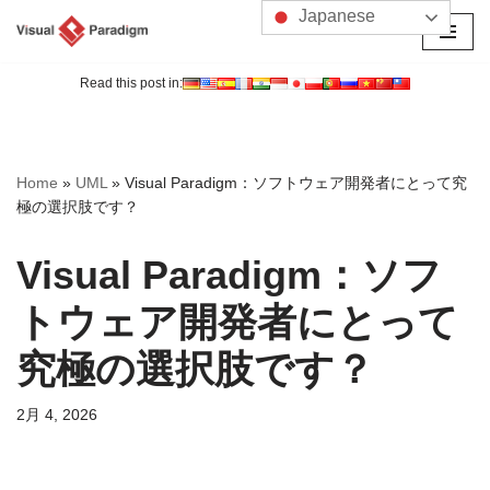
Japanese
コ
ン
Read this post in:
テ
ン
ツ
Home
»
UML
»
Visual Paradigm：ソフトウェア開発者にとって究
へ
極の選択肢です？
ス
キ
Visual Paradigm：ソフ
ッ
プ
トウェア開発者にとって
究極の選択肢です？
2月 4, 2026