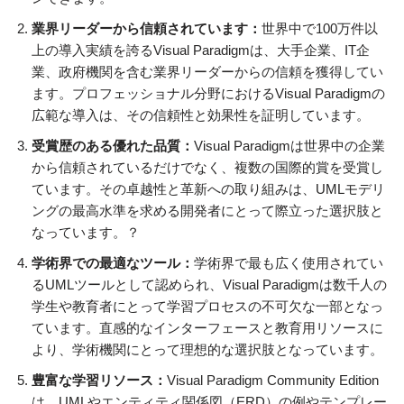
業界リーダーから信頼されています：
世界中で100万件以
上の導入実績を誇るVisual Paradigmは、大手企業、IT企
業、政府機関を含む業界リーダーからの信頼を獲得してい
ます。プロフェッショナル分野におけるVisual Paradigmの
広範な導入は、その信頼性と効果性を証明しています。
受賞歴のある優れた品質：
Visual Paradigmは世界中の企業
から信頼されているだけでなく、複数の国際的賞を受賞し
ています。その卓越性と革新への取り組みは、UMLモデリ
ングの最高水準を求める開発者にとって際立った選択肢と
なっています。？
学術界での最適なツール：
学術界で最も広く使用されてい
るUMLツールとして認められ、Visual Paradigmは数千人の
学生や教育者にとって学習プロセスの不可欠な一部となっ
ています。直感的なインターフェースと教育用リソースに
より、学術機関にとって理想的な選択肢となっています。
豊富な学習リソース：
Visual Paradigm Community Edition
は、UMLやエンティティ関係図（ERD）の例やテンプレー