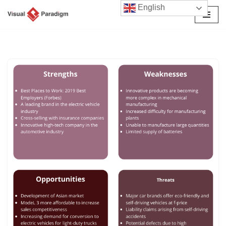
English
Przejdź
do
treści