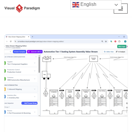
English
Przejdź
do
treści