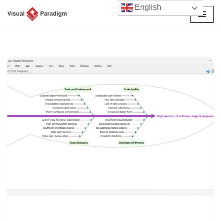
English
Przejdź
do
treści