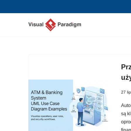
Przejdź
do
treści
Pr
uż
27 li
Auto
są k
opro
fina