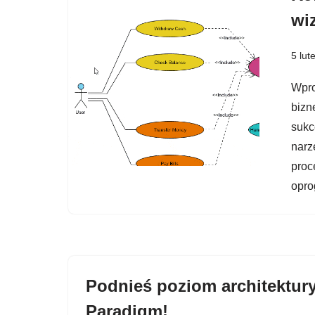
wi
5 lut
Wpro
bizn
sukc
narz
proc
opro
Podnieś poziom architektur
Paradigm!