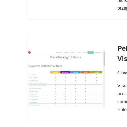
na r
prze
Pe
Vi
6 lut
Visua
accl
comm
Enter