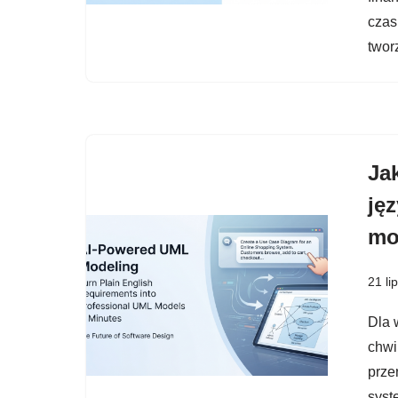
czas
twor
Ja
ję
mo
21 li
Dla 
chwi
prze
syst