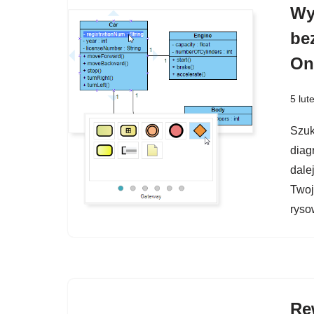
Wy
be
On
5 lut
Szuk
diag
dale
Twoj
ryso
Re