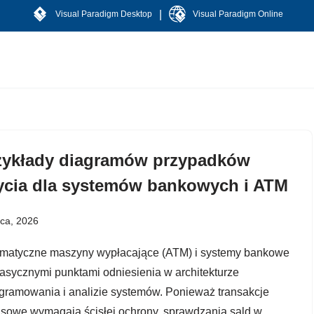
|
Visual Paradigm Desktop
Visual Paradigm Online
zykłady diagramów przypadków
ycia dla systemów bankowych i ATM
pca, 2026
matyczne maszyny wypłacające (ATM) i systemy bankowe
lasycznymi punktami odniesienia w architekturze
gramowania i analizie systemów. Ponieważ transakcje
nsowe wymagają ścisłej ochrony, sprawdzania sald w