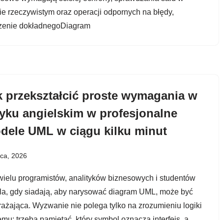
ie rzeczywistym oraz operacji odpornych na błędy,
zenie dokładnegoDiagram
k przekształcić proste wymagania w
zyku angielskim w profesjonalne
dele UML w ciągu kilku minut
pca, 2026
wielu programistów, analityków biznesowych i studentów
la, gdy siadają, aby narysować diagram UML, może być
rażająca. Wyzwanie nie polega tylko na zrozumieniu logiki
emu; trzeba pamiętać, który symbol oznacza interfejs, a