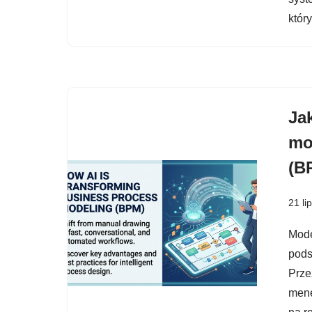
któr
Jak
mo
(B
21 li
Mode
pods
Prze
mene