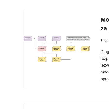
Mo
za
5 lut
Diag
rozp
języ
mode
opro