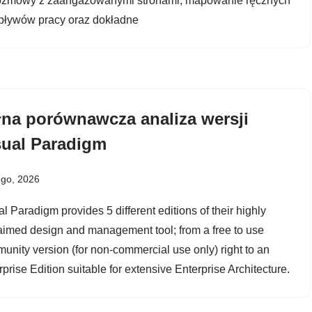
ozmowy z zaangażowanymi stronami, mapowanie ręcznych
pływów pracy oraz dokładne
łna porównawcza analiza wersji
sual Paradigm
ego, 2026
l Paradigm provides 5 different editions of their highly
aimed design and management tool; from a free to use
unity version (for non-commercial use only) right to an
prise Edition suitable for extensive Enterprise Architecture.