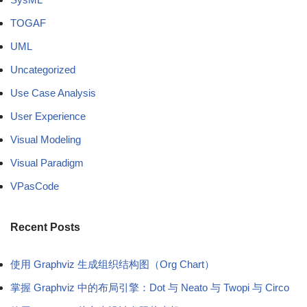
TOGAF
UML
Uncategorized
Use Case Analysis
User Experience
Visual Modeling
Visual Paradigm
VPasCode
Recent Posts
使用 Graphviz 生成组织结构图（Org Chart）
掌握 Graphviz 中的布局引擎：Dot 与 Neato 与 Twopi 与 Circo