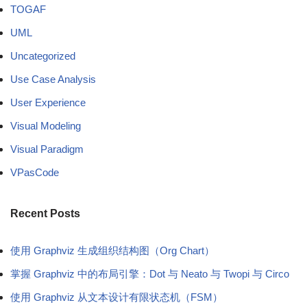
TOGAF
UML
Uncategorized
Use Case Analysis
User Experience
Visual Modeling
Visual Paradigm
VPasCode
Recent Posts
使用 Graphviz 生成组织结构图（Org Chart）
掌握 Graphviz 中的布局引擎：Dot 与 Neato 与 Twopi 与 Circo
使用 Graphviz 从文本设计有限状态机（FSM）