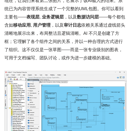
现在，让我们来看第二张图片，它展示了该AI输入的结果。系
统已为内容管理系统生成了一个完整的UML包图。你可以看到
主要包——
表现层
,
业务逻辑层
，以及
数据访问层
——每个都包
含如
移动应用
,
用户管理
，以及
审计日志
依赖关系通过虚线箭头
清晰地展示出来，布局整洁且逻辑清晰。AI 不只是创建了方
框；它理解了各个组件之间的关系，并以一种合理的方式进行
了组织。这不仅仅是一张草图——而是一张专业级别的图表，
可用于文档编写、团队讨论，或作为进一步建模的基础。