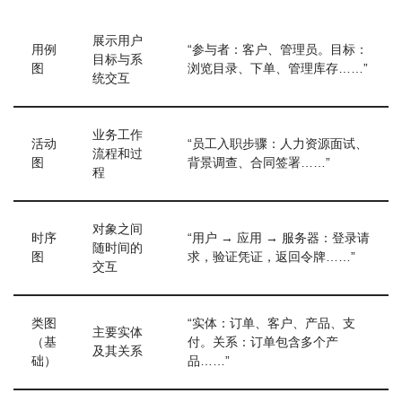
展示用户
用例
“参与者：客户、管理员。目标：
目标与系
图
浏览目录、下单、管理库存……”
统交互
业务工作
活动
“员工入职步骤：人力资源面试、
流程和过
图
背景调查、合同签署……”
程
对象之间
时序
“用户 → 应用 → 服务器：登录请
随时间的
图
求，验证凭证，返回令牌……”
交互
类图
“实体：订单、客户、产品、支
主要实体
（基
付。关系：订单包含多个产
及其关系
础）
品……”