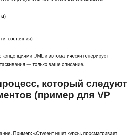
мы)
ти, состояния)
с концепциями UML и автоматически генерирует
етаскивания — только ваше описание.
роцесс, который следуют
ентов (пример для VP
ание. Пример: «Студент ищет курсы, просматривает