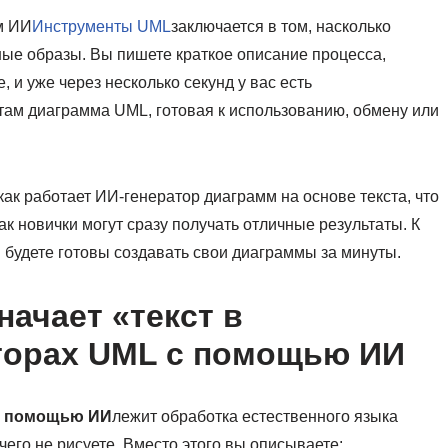
м ИИ
Инструменты UML
заключается в том, насколько
ые образы. Вы пишете краткое описание процесса,
 и уже через несколько секунд у вас есть
там диаграмма UML, готовая к использованию, обмену или
как работает ИИ-генератор диаграмм на основе текста, что
к новички могут сразу получать отличные результаты. К
 будете готовы создавать свои диаграммы за минуты.
начает «текст в
торах UML с помощью ИИ
с помощью ИИ
лежит обработка естественного языка
его не рисуете. Вместо этого вы описываете: