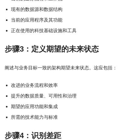
现有的数据源和数据结构
当前的应用程序及其功能
正在使用的科技基础设施和工具
步骤3：定义期望的未来状态
阐述与业务目标一致的架构期望未来状态。这应包括：
改进的业务流程和效率
提升的数据质量、可用性和治理
期望的应用功能和集成
所需的技术能力与标准
步骤4：识别差距