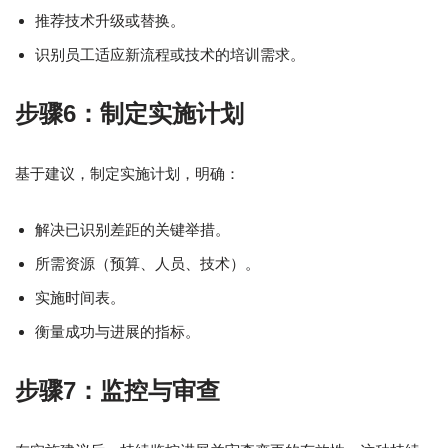
推荐技术升级或替换。
识别员工适应新流程或技术的培训需求。
步骤6：制定实施计划
基于建议，制定实施计划，明确：
解决已识别差距的关键举措。
所需资源（预算、人员、技术）。
实施时间表。
衡量成功与进展的指标。
步骤7：监控与审查