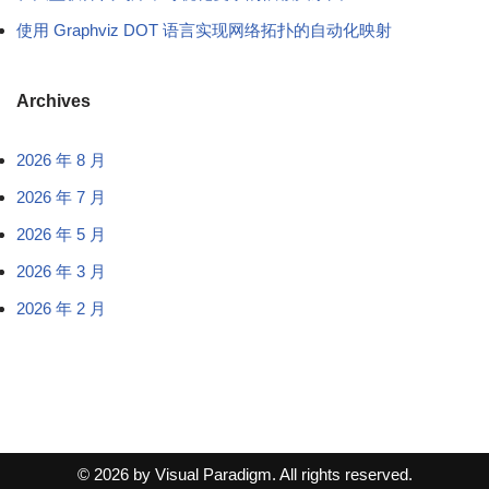
使用 Graphviz DOT 语言实现网络拓扑的自动化映射
Archives
2026 年 8 月
2026 年 7 月
2026 年 5 月
2026 年 3 月
2026 年 2 月
© 2026 by Visual Paradigm. All rights reserved.