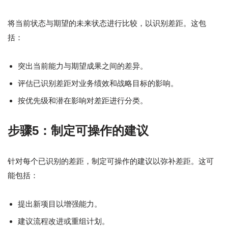
将当前状态与期望的未来状态进行比较，以识别差距。这包
括：
突出当前能力与期望成果之间的差异。
评估已识别差距对业务绩效和战略目标的影响。
按优先级和潜在影响对差距进行分类。
步骤5：制定可操作的建议
针对每个已识别的差距，制定可操作的建议以弥补差距。这可
能包括：
提出新项目以增强能力。
建议流程改进或重组计划。