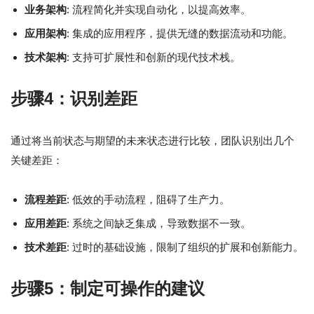
业务架构
: 流程简化并实现自动化，以提高效率。
应用架构
: 集成的应用程序，提供无缝的数据流动和功能。
技术架构
: 支持可扩展性和创新的现代技术栈。
步骤4：识别差距
通过将当前状态与期望的未来状态进行比较，团队识别出几个
关键差距：
流程差距
: 低效的手动流程，阻碍了生产力。
应用差距
: 系统之间缺乏集成，导致数据不一致。
技术差距
: 过时的基础设施，限制了组织的扩展和创新能力。
步骤5：制定可操作的建议