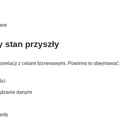
wane
y stan przyszły
 korelacji z celami biznesowymi. Powinno to obejmować:
ści
ądzanie danymi
ardy