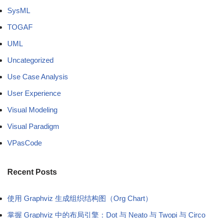
SysML
TOGAF
UML
Uncategorized
Use Case Analysis
User Experience
Visual Modeling
Visual Paradigm
VPasCode
Recent Posts
使用 Graphviz 生成组织结构图（Org Chart）
掌握 Graphviz 中的布局引擎：Dot 与 Neato 与 Twopi 与 Circo