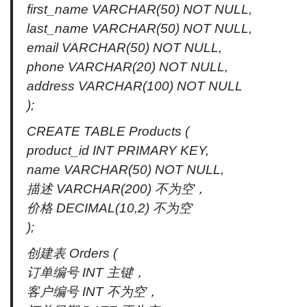
first_name VARCHAR(50) NOT NULL,
last_name VARCHAR(50) NOT NULL,
email VARCHAR(50) NOT NULL,
phone VARCHAR(20) NOT NULL,
address VARCHAR(100) NOT NULL
);
CREATE TABLE Products (
product_id INT PRIMARY KEY,
name VARCHAR(50) NOT NULL,
描述 VARCHAR(200) 不为空，
价格 DECIMAL(10,2) 不为空
);
创建表 Orders (
订单编号 INT 主键，
客户编号 INT 不为空，