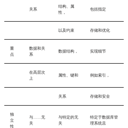
结构、属
关系
包括指定
性，
以及约束
存储和优化
重
数据和关
数据结构，
实现细节
点
系
在高层次
属性、键和
例如索引，
上
关系
存储和安全
独
与……无
与特定的无
特定于数据库管
立
关
关
理系统且
性