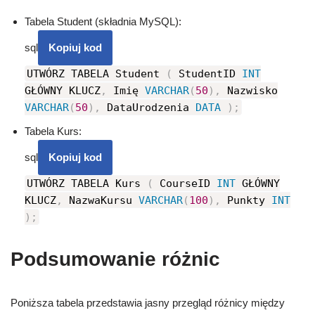
Tabela Student (składnia MySQL):
sql
Kopiuj kod
UTWÓRZ TABELA Student
(
StudentID
INT
GŁÓWNY KLUCZ
,
Imię
VARCHAR
(
50
)
,
Nazwisko
VARCHAR
(
50
)
,
DataUrodzenia
DATA
)
;
Tabela Kurs:
sql
Kopiuj kod
UTWÓRZ TABELA Kurs
(
CourseID
INT
GŁÓWNY
KLUCZ
,
NazwaKursu
VARCHAR
(
100
)
,
Punkty
INT
)
;
Podsumowanie różnic
Poniższa tabela przedstawia jasny przegląd różnicy między