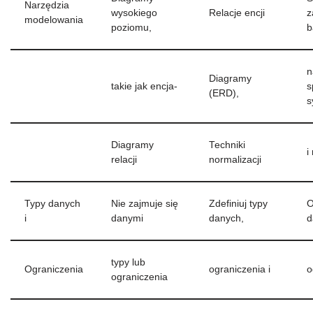
Narzędzia
wysokiego
Relacje encji
z
modelowania
poziomu,
b
n
Diagramy
takie jak encja-
s
(ERD),
s
Diagramy
Techniki
i
relacji
normalizacji
Typy danych
Nie zajmuje się
Zdefiniuj typy
O
i
danymi
danych,
d
typy lub
Ograniczenia
ograniczenia i
o
ograniczenia