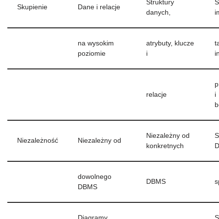
Struktury
S
Skupienie
Dane i relacje
danych,
i
na wysokim
atrybuty, klucze
t
poziomie
i
i
p
relacje
i
b
Niezależny od
S
Niezależność
Niezależny od
konkretnych
D
dowolnego
DBMS
s
DBMS
Diagramy
S