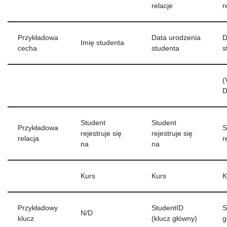
relacje
r
Przykładowa
Data urodzenia
D
Imię studenta
cecha
studenta
s
(
D
Student
Student
Przykładowa
S
rejestruje się
rejestruje się
relacja
r
na
na
Kurs
Kurs
K
Przykładowy
StudentID
S
N/D
klucz
(klucz główny)
g