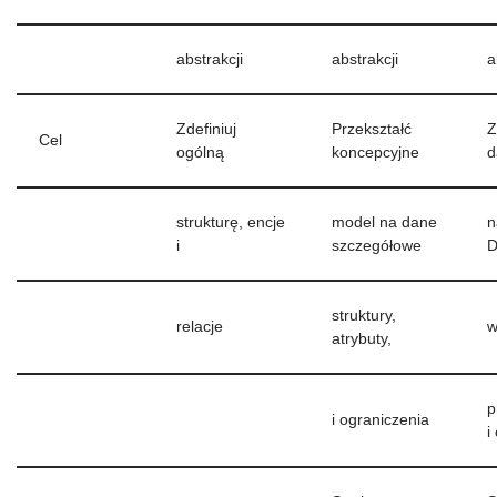
abstrakcji
abstrakcji
a
Zdefiniuj
Przekształć
Z
Cel
ogólną
koncepcyjne
d
strukturę, encje
model na dane
n
i
szczegółowe
D
struktury,
relacje
w
atrybuty,
p
i ograniczenia
i