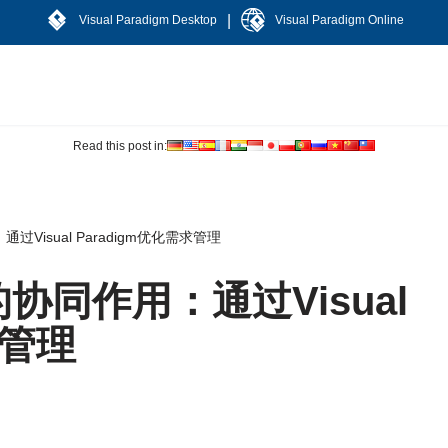
|
Visual Paradigm Desktop
Visual Paradigm Online
Read this post in:
Visual Paradigm优化需求管理
协同作用：通过Visual
求管理