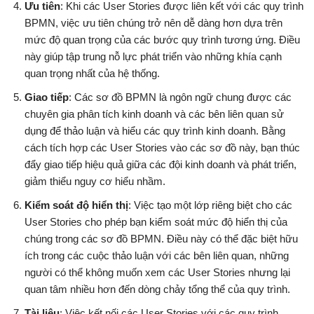
Ưu tiên
: Khi các User Stories được liên kết với các quy trình
BPMN, việc ưu tiên chúng trở nên dễ dàng hơn dựa trên
mức độ quan trọng của các bước quy trình tương ứng. Điều
này giúp tập trung nỗ lực phát triển vào những khía cạnh
quan trọng nhất của hệ thống.
Giao tiếp
: Các sơ đồ BPMN là ngôn ngữ chung được các
chuyên gia phân tích kinh doanh và các bên liên quan sử
dụng để thảo luận và hiểu các quy trình kinh doanh. Bằng
cách tích hợp các User Stories vào các sơ đồ này, bạn thúc
đẩy giao tiếp hiệu quả giữa các đội kinh doanh và phát triển,
giảm thiểu nguy cơ hiểu nhầm.
Kiểm soát độ hiển thị
: Việc tạo một lớp riêng biệt cho các
User Stories cho phép bạn kiểm soát mức độ hiển thị của
chúng trong các sơ đồ BPMN. Điều này có thể đặc biệt hữu
ích trong các cuộc thảo luận với các bên liên quan, những
người có thể không muốn xem các User Stories nhưng lại
quan tâm nhiều hơn đến dòng chảy tổng thể của quy trình.
Tài liệu
: Việc kết nối các User Stories với các quy trình