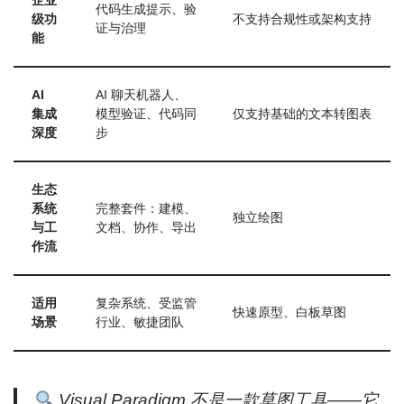
企业
代码生成提示、验
级功
不支持合规性或架构支持
证与治理
能
AI
AI 聊天机器人、
集成
模型验证、代码同
仅支持基础的文本转图表
深度
步
生态
系统
完整套件：建模、
独立绘图
与工
文档、协作、导出
作流
适用
复杂系统、受监管
快速原型、白板草图
场景
行业、敏捷团队
Visual Paradigm 不是一款草图工具——它