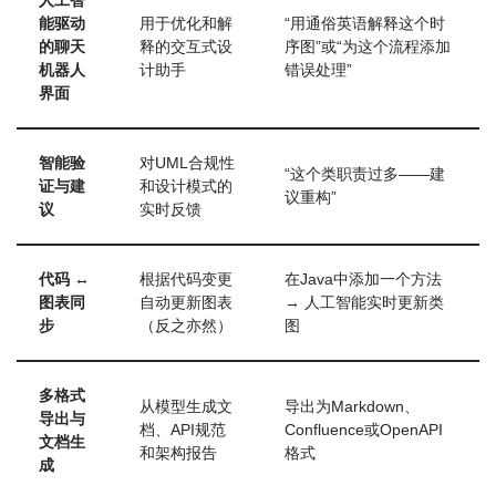
人工智
能驱动
用于优化和解
“用通俗英语解释这个时
的聊天
释的交互式设
序图”或“为这个流程添加
机器人
计助手
错误处理”
界面
智能验
对UML合规性
“这个类职责过多——建
证与建
和设计模式的
议重构”
议
实时反馈
代码 ↔
根据代码变更
在Java中添加一个方法
图表同
自动更新图表
→ 人工智能实时更新类
步
（反之亦然）
图
多格式
从模型生成文
导出为Markdown、
导出与
档、API规范
Confluence或OpenAPI
文档生
和架构报告
格式
成