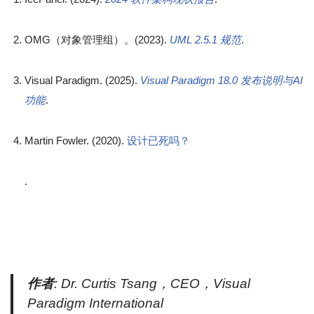
OMG（对象管理组）。(2023).
UML 2.5.1 规范
.
Visual Paradigm. (2025).
Visual Paradigm 18.0 发布说明与AI
功能
.
Martin Fowler. (2020).
设计已死吗？
.
作者
: Dr. Curtis Tsang，CEO，Visual
Paradigm International