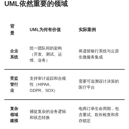
UML依然重要的领域
背
UML为何有价值
实际案例
景
统一团队间的架构
企业
将遗留银行系统与云原
（开发、测试、运
系统
生微服务集成
维、业务）
受监
支持审计追踪和合规
需要可追溯设计决策的
管行
性（HIPAA、
医疗平台
业
GDPR、SOX）
复杂
电商订单生命周期，包
捕捉复杂的业务逻辑
领域
含重试、欺诈检查和库
和状态转换
建模
存锁定