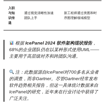
入职
与知
通过视觉清晰性加速
新工程师通过类图和时
识传
团队上手
序图理解领域模型
递
根据
IcePanel 2024 软件架构现状报告
，
68%的企业团队仍在以某种形式使用UML——
主要用于高层级对齐和跨团队沟通。
注：此数据源自IcePanel对700多名从业者
的调查，而非Gartner。尽管Gartner经常发布
软件趋势相关报告，但这一具体统计数据来自
IcePanel的研究，近年来在行业讨论中获得了
广泛关注。