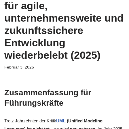
für agile,
unternehmensweite und
zukunftssichere
Entwicklung
wiederbelebt (2025)
Februar 3, 2026
Zusammenfassung für
Führungskräfte
Trotz Jahrzehnten der Kritik
UML
(Unified Modeling
Language) ist nicht tot – es wird neu geboren
. Im Jahr 2025