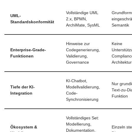
Vollständige UML
Grundform
UML-
2.x, BPMN,
eingeschr
Standardskonformität
ArchiMate, SysML
Semantik
Hinweise zur
Keine
Enterprise-Grade-
Codegenerierung,
Unterstütz
Funktionen
Validierung,
Complianc
Governance
Architektur
KI-Chatbot,
Nur grund
Tiefe der KI-
Modellvalidierung,
Text-zu-D
Integration
Code-
Funktion
Synchronisierung
Vollständiges Set:
Modellierung,
Ökosystem &
Einzeln st
Dokumentation,