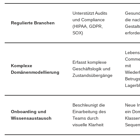
Unterstützt Audits
Gesundh
und Compliance
die nac
Regulierte Branchen
(HIPAA, GDPR,
Gestal
SOX)
erforde
Lebens
Commer
Erfasst komplexe
Komplexe
mit
Geschäftslogik und
Domänenmodellierung
Wieder
Zustandsübergänge
Betrugs
Lagerb
Beschleunigt die
Neue I
Onboarding und
Einarbeitung des
ein Do
Wissensaustausch
Teams durch
Klasse
visuelle Klarheit
Sequen