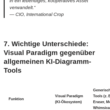
in ein lebendiges, kooperatives Asset
verwandelt.“
—
CIO, International Crop
7. Wichtige Unterschiede:
Visual Paradigm gegenüber
allgemeinen KI-Diagramm-
Tools
Generisch
Visual Paradigm
Tools (z. 
Funktion
(KI-Ökosystem)
Eraser, M
Whimsical