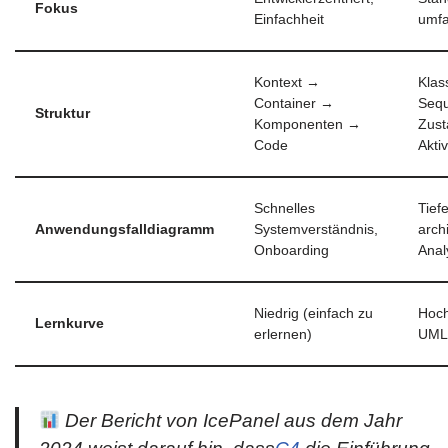
Fokus
Einfachheit
umf
Kontext →
Klas
Container →
Seq
Struktur
Komponenten →
Zust
Code
Akti
Schnelles
Tief
Anwendungsfalldiagramm
Systemverständnis,
arch
Onboarding
Anal
Niedrig (einfach zu
Hoch
Lernkurve
erlernen)
UML-
Der Bericht von IcePanel aus dem Jahr