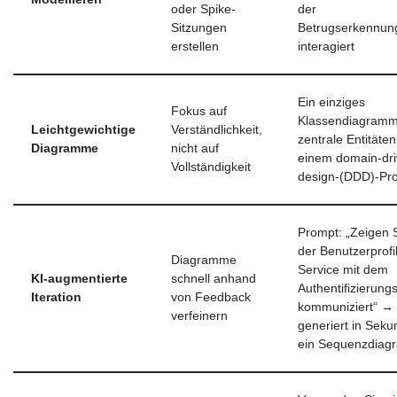
oder Spike-
der
Sitzungen
Betrugserkennung
erstellen
interagiert
Ein einziges
Fokus auf
Klassendiagramm
Leichtgewichtige
Verständlichkeit,
zentrale Entitäten
Diagramme
nicht auf
einem domain-dri
Vollständigkeit
design-(DDD)-Pro
Prompt: „Zeigen S
der Benutzerprofil
Diagramme
Service mit dem
KI-augmentierte
schnell anhand
Authentifizierung
Iteration
von Feedback
kommuniziert“ → 
verfeinern
generiert in Sek
ein Sequenzdia