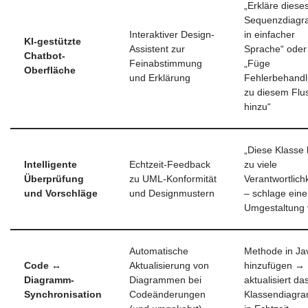
„Erkläre diese
Sequenzdiag
Interaktiver Design-
in einfacher
KI-gestützte
Assistent zur
Sprache“ oder
Chatbot-
Feinabstimmung
„Füge
Oberfläche
und Erklärung
Fehlerbehand
zu diesem Flu
hinzu“
„Diese Klasse 
Intelligente
Echtzeit-Feedback
zu viele
Überprüfung
zu UML-Konformität
Verantwortlich
und Vorschläge
und Designmustern
– schlage eine
Umgestaltung 
Automatische
Methode in Ja
Code ↔
Aktualisierung von
hinzufügen → 
Diagramm-
Diagrammen bei
aktualisiert da
Synchronisation
Codeänderungen
Klassendiagr