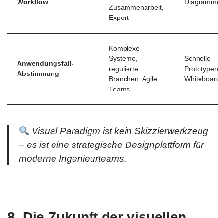
Workflow
Diagramme
Zusammenarbeit,
Export
Komplexe
Systeme,
Schnelle
Anwendungsfall-
regulierte
Prototypen
Abstimmung
Branchen, Agile
Whiteboar
Teams
Visual Paradigm ist kein Skizzierwerkzeug
– es ist eine strategische Designplattform für
moderne Ingenieurteams.
8. Die Zukunft der visuellen