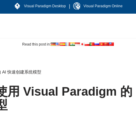
|
Visual Paradigm Desktop
Visual Paradigm Online
Read this post in:
m 的 AI 快速创建系统模型
Visual Paradigm 的
型