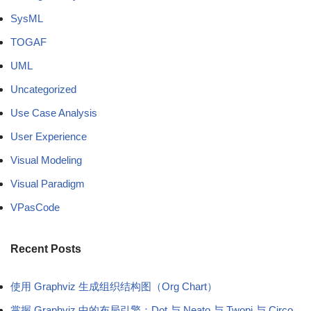
SysML
TOGAF
UML
Uncategorized
Use Case Analysis
User Experience
Visual Modeling
Visual Paradigm
VPasCode
Recent Posts
使用 Graphviz 生成组织结构图（Org Chart）
掌握 Graphviz 中的布局引擎：Dot 与 Neato 与 Twopi 与 Circo