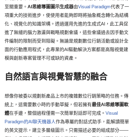
至關重要。
AI思維導圖圖示生成器
由
Visual Paradigm
代表了一
項重大的技術進步，使使用者能夠即時將抽象概念轉化為結構
化、視覺化的知識架構。透過運用先進的生成式AI，此工具促
進了無縫的腦力激盪與戰略規劃會議，這些會議過去因手動文
件編制的限制而受到阻礙。無論是規劃數位行銷活動或設計全
面的行動應用程式，此專業的AI驅動解決方案都是高階視覺建
模與創新專案管理不可或缺的資產。
自然語言與視覺智慧的融合
想像你被委以規劃新產品上市的複雜數位行銷策略的任務。傳
統上，這需要數小時的手動草擬，但若擁有
最佳AI思維導圖軟
體
在手邊，整個過程僅需一次簡單對話即可完成。
Visual
Paradigm的AI聊天機器人
作為專屬的對話式助手，能解讀簡單
的英文提示，建立多層級圖示。只需描述必要的組成部分——