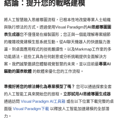
結論：提升您的戰略建模
將人工智慧融入思維導圖流程，已根本性地改變專業人士組織
與執行想法的方式。透過使用Visual Paradigm的
AI思維導圖圖
表生成器
您不僅僅是在繪製圖形；您正與一個能理解專案細節
的複雜視覺建模生態系統互動。從AI聊天機器人的快速腦力激
盪，到桌面應用程式的技術嚴謹性，以及Markmap工作室的多
功能語法，這些工具為任何創意或分析挑戰提供全面解決方
案。我們誠摯邀請您體驗視覺智慧的未來，並以目前最
專業AI
驅動的圖表軟體
的軟體來優化您的工作流程。
準備好將您的想法轉化為專業模型了嗎？
您可以通過探索全套
的人工智能工具來開始您的旅程。
立即試用AI思維導圖生成器
通過訪問
Visual Paradigm AI工具箱
或在以下位置下載完整的桌
面版
Visual Paradigm下載
以釋放人工智能加速建模的全部潛
力。