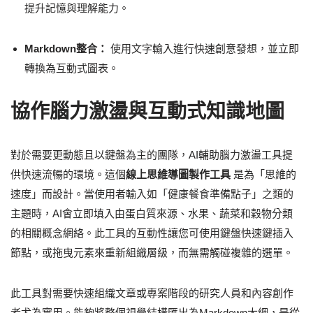
提升記憶與理解能力。
Markdown整合：
使用文字輸入進行快速創意發想，並立即
轉換為互動式圖表。
協作腦力激盪與互動式知識地圖
對於需要更動態且以鍵盤為主的團隊，AI輔助腦力激盪工具提
供快速流暢的環境。這個
線上思維導圖製作工具
是為「思維的
速度」而設計。當使用者輸入如「健康餐食準備點子」之類的
主題時，AI會立即填入由蛋白質來源、水果、蔬菜和穀物分類
的相關概念網絡。此工具的互動性讓您可使用鍵盤快速鍵插入
節點，或拖曳元素來重新組織層級，而無需觸碰複雜的選單。
此工具對需要快速組織文章或專案階段的研究人員和內容創作
者尤為實用。能夠將整個視覺結構匯出為Markdown大綱，是從