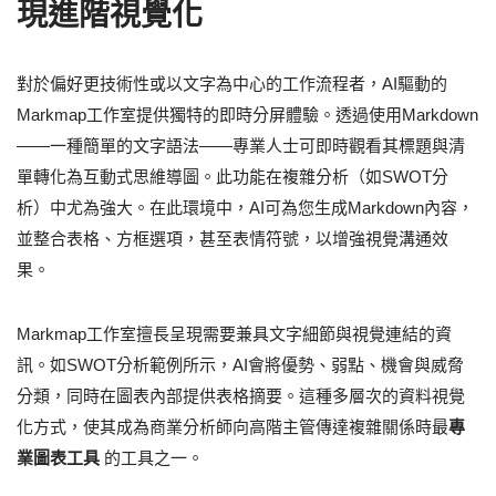
現進階視覺化
對於偏好更技術性或以文字為中心的工作流程者，AI驅動的
Markmap工作室提供獨特的即時分屏體驗。透過使用Markdown
——一種簡單的文字語法——專業人士可即時觀看其標題與清
單轉化為互動式思維導圖。此功能在複雜分析（如SWOT分
析）中尤為強大。在此環境中，AI可為您生成Markdown內容，
並整合表格、方框選項，甚至表情符號，以增強視覺溝通效
果。
Markmap工作室擅長呈現需要兼具文字細節與視覺連結的資
訊。如SWOT分析範例所示，AI會將優勢、弱點、機會與威脅
分類，同時在圖表內部提供表格摘要。這種多層次的資料視覺
化方式，使其成為商業分析師向高階主管傳達複雜關係時最
專
業圖表工具
的工具之一。