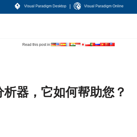
|
Visual Paradigm Desktop
Visual Paradigm Online
Read this post in:
？
分析器，它如何帮助您？