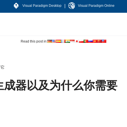
|
Visual Paradigm Desktop
Visual Paradigm Online
Read this post in:
要它
生成器以及为什么你需要